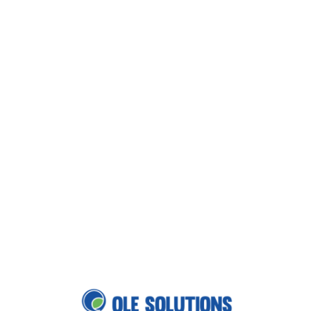
Loa
din
g...