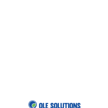
Loa
din
g...