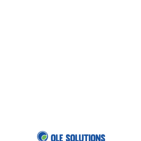
Loa
din
g...