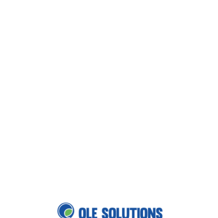
Loa
din
g...