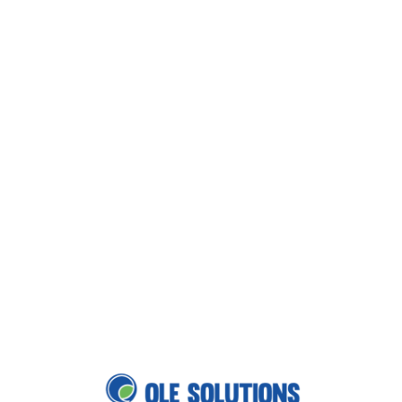
Loa
din
g...