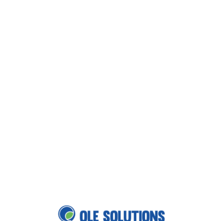
Loa
din
g...