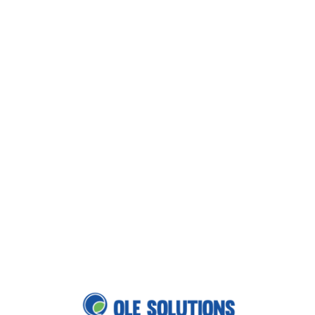
Loa
din
g...