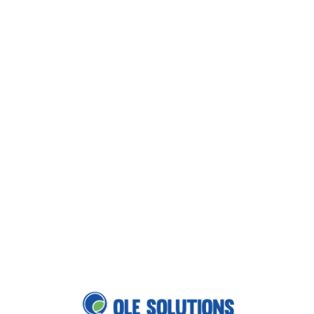
Loa
din
g...