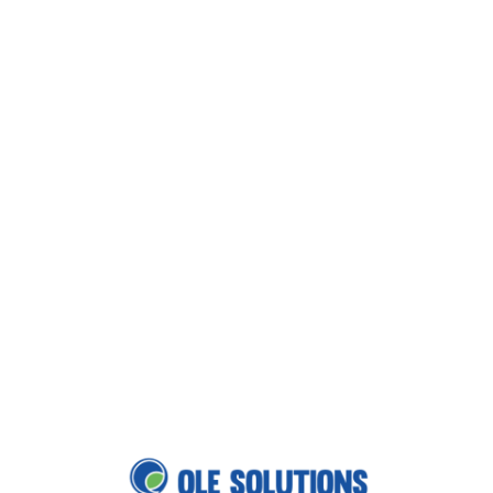
Loa
din
g...